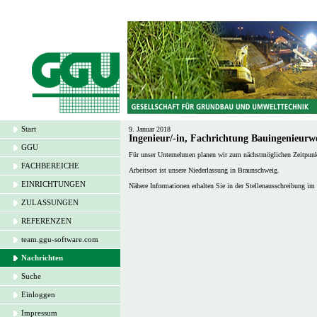
Start
9. Januar 2018
Ingenieur/-in, Fachrichtung Bauingenieurw
GGU
Für unser Unternehmen planen wir zum nächstmöglichen Zeitpunkt, 
FACHBEREICHE
Arbeitsort ist unsere Niederlassung in Braunschweig.
EINRICHTUNGEN
Nähere Informationen erhalten Sie in der Stellenausschreibung im
ZULASSUNGEN
REFERENZEN
team.ggu-software.com
Nachrichten
Suche
Einloggen
Impressum