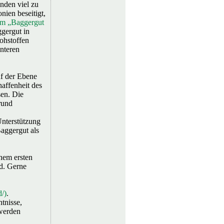
nden viel zu
nien beseitigt,
m „Baggergut
gergut in
ohstoffen
enteren
f der Ebene
affenheit des
sen. Die
rund
Unterstützung
aggergut als
nem ersten
nd. Gerne
/)
.
tnisse,
 werden