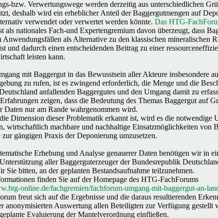
s-bzw. Verwertungswege werden derzeitig aus unterschiedlichen Grü
utzt, deshalb wird ein erheblicher Anteil der Baggergutmengen auf Depo
lternativ verwendet oder verwertet werden könnte.
Das HTG-FachForu
st als nationales Fach-und Expertengremium davon überzeugt, dass Bag
n Anwendungsfällen als Alternative zu den klassischen mineralischen R
 ist und dadurch einen entscheidenden Beitrag zu einer ressourceneffizi
rtschaft leisten kann.
ang mit Baggergut in das Bewusstsein aller Akteure insbesondere au
gebung zu rufen, ist es zwingend erforderlich, die Menge und die Besch
n Deutschland anfallenden Baggergutes und den Umgang damit zu erfas
 Erfahrungen zeigen, dass die Bedeutung des Themas Baggergut auf G
r Daten nur am Rande wahrgenommen wird.
die Dimension dieser Problematik erkannt ist, wird es die notwendige 
n, wirtschaftlich machbare und nachhaltige Einsatzmöglichkeiten von B
e zur gängigen Praxis der Deponierung umzusetzen.
stematische Erhebung und Analyse genauerer Daten benötigen wir in ei
e Unterstützung aller Baggerguterzeuger der Bundesrepublik Deutschla
r Sie bitten, an der geplanten Bestandsaufnahme teilzunehmen.
nformationen finden Sie auf der Homepage des HTG-FachForums
ww.htg-online.de/fachgremien/fachforum-umgang-mit-baggergut-an-land
rum freut sich auf die Ergebnisse und die daraus resultierenden Erkenn
er anonymisierten Auswertung allen Beteiligten zur Verfügung gestellt
 geplante Evaluierung der Mantelverordnung einfließen.