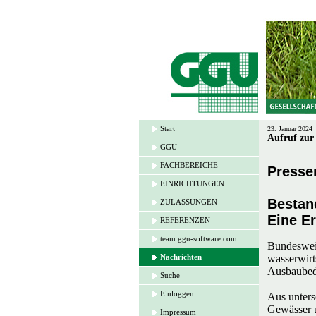
Start
23. Januar 2024
Aufruf zur
GGU
FACHBEREICHE
Presse
EINRICHTUNGEN
Bestan
ZULASSUNGEN
Eine E
REFERENZEN
team.ggu-software.com
Bundesweit
Nachrichten
wasserwirt
Ausbaubed
Suche
Einloggen
Aus unters
Gewässer u
Impressum