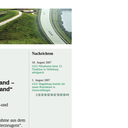
Nachrichten
18. August 2007
GGU Mitarbeiter beim 23.
Triathlon in Wolfsburg
erfolgreich
1. August 2007
and –
GGU Magdeburg bezieht die
neuen Büroräume in
Land“
Osterweddingen
[
1
]​[
2
]​[
3
]​[
4
]​[
5
]​[
6
]​[
7
]​[
8
]​[
9
]​[
10
]​
s-und
tnahme aus dem
terzeugern“.