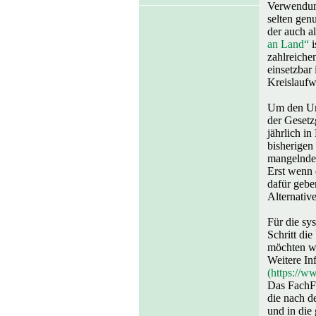
Verwendung
selten gen
der auch a
an Land“
i
zahlreiche
einsetzbar
Kreislaufwi
Um den Umg
der Gesetz
jährlich i
bisherigen
mangelnde
Erst wenn 
dafür gebe
Alternativ
Für die sy
Schritt di
möchten wi
Weitere I
(https://w
Das FachFo
die nach d
und in die