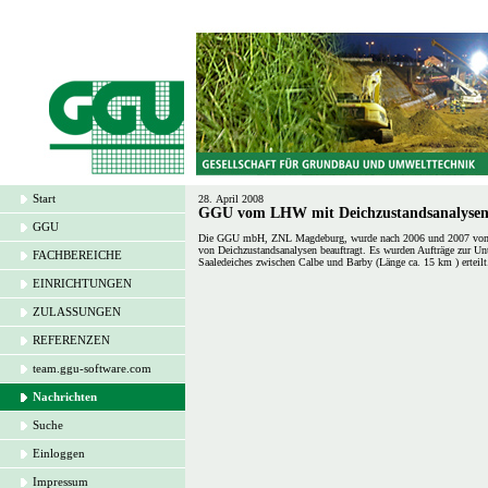
Start
28. April 2008
GGU vom LHW mit Deichzustandsanalysen 
GGU
Die GGU mbH, ZNL Magdeburg, wurde nach 2006 und 2007 vom Lan
von Deichzustandsanalysen beauftragt. Es wurden Aufträge zur Un
FACHBEREICHE
Saaledeiches zwischen Calbe und Barby (Länge ca. 15 km ) erteilt
EINRICHTUNGEN
ZULASSUNGEN
REFERENZEN
team.ggu-software.com
Nachrichten
Suche
Einloggen
Impressum