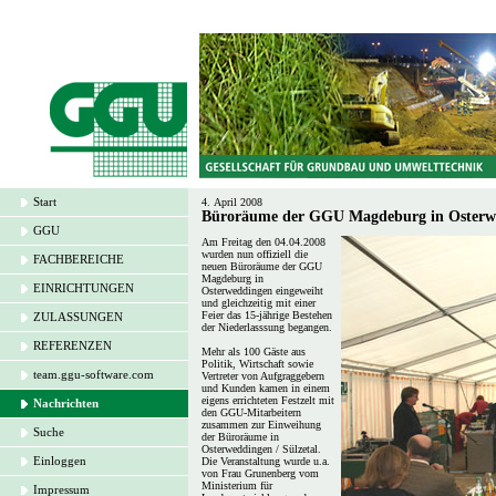
Start
4. April 2008
Büroräume der GGU Magdeburg in Osterwe
GGU
Am Freitag den 04.04.2008
wurden nun offiziell die
FACHBEREICHE
neuen Büroräume der GGU
Magdeburg in
EINRICHTUNGEN
Osterweddingen eingeweiht
und gleichzeitig mit einer
Feier das 15-jährige Bestehen
ZULASSUNGEN
der Niederlasssung begangen.
REFERENZEN
Mehr als 100 Gäste aus
Politik, Wirtschaft sowie
team.ggu-software.com
Vertreter von Aufgraggebern
und Kunden kamen in einem
eigens errichteten Festzelt mit
Nachrichten
den GGU-Mitarbeitern
zusammen zur Einweihung
Suche
der Büroräume in
Osterweddingen / Sülzetal.
Einloggen
Die Veranstaltung wurde u.a.
von Frau Grunenberg vom
Ministerium für
Impressum