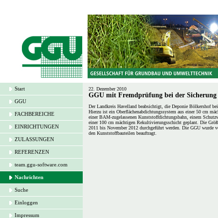
Start
22. Dezember 2010
GGU mit Fremdprüfung bei der Sicherung u
GGU
Der Landkreis Havelland beabsichtigt, die Deponie Bölkershof be
Hierzu ist ein Oberflächen­abdichtungssystem aus einer 50 cm mä
FACHBEREICHE
einer BAM-zugelassenen Kunststoffdichtungsbahn, einem Schutzvli
einer 100 cm mächtigen Rekultivierungsschicht geplant. Die Größ
EINRICHTUNGEN
2011 bis November 2012 durchgeführt werden. Die GGU wurde vom
den Kunststoffbauteilen beauftragt.
ZULASSUNGEN
REFERENZEN
team.ggu-software.com
Nachrichten
Suche
Einloggen
Impressum