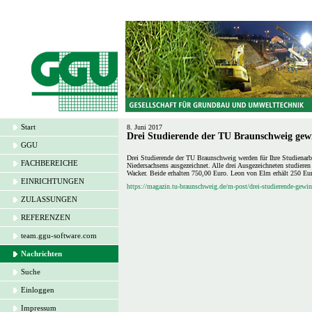
Start
8. Juni 2017
Drei Studierende der TU Braunschweig gew
GGU
Drei Studierende der TU Braunschweig werden für Ihre Studienar
FACHBEREICHE
Niedersachsens ausgezeichnet. Alle drei Ausgezeichneten studiere
Wacker. Beide erhalten 750,00 Euro. Leon von Elm erhält 250 Eu
EINRICHTUNGEN
https://magazin.tu-braunschweig.de/m-post/drei-studierende-gewi
ZULASSUNGEN
REFERENZEN
team.ggu-software.com
Nachrichten
Suche
Einloggen
Impressum