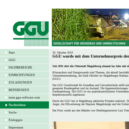
Start
29. Oktober 2019
GGU wurde mit dem Unternehmerpreis der 
GGU
Seit 2011 ehrt die Ottostadt Magdeburg einmal im Jahr mi
FACHBEREICHE
Klimaschutz und Energiewende sind Themen, die aktuell beschäft
EINRICHTUNGEN
Unternehmensehrung, die Ende Oktober im Magdeburger Rathaus s
(GGU).
ZULASSUNGEN
Die GGU Gesellschaft für Grundbau und Umwelttechnik mbH mit 
gesamten Bundesgebiet und im Ausland. Die Ingenieurleistungen 
REFERENZEN
Fachbauleitung. Die GGU ist ein qualitätszertifiziertes Unternehm
Inspektionsstelle zugelassen.
team.ggu-software.com
Durch die GGU hat in Magdeburg zahlreiche Projekte realisiert. 
Anger, die ERweiterung der Deponie Hängelsberge und die Sicher
Nachrichten
Der Preis wurde aus den Händen von Oberbürgermeister Lutz Tr
Suche
Einloggen
Impressum