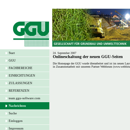
Start
24. September 2007
Onlineschaltung der neuen GGU-Seiten
GGU
Die Homepage der GGU wurde überarbeitet und ist im neuen Layou
in Zusammenarbeit mit unserem Partner Webforum (www.webforu
FACHBEREICHE
EINRICHTUNGEN
ZULASSUNGEN
REFERENZEN
team.ggu-software.com
Nachrichten
Suche
Einloggen
Impressum