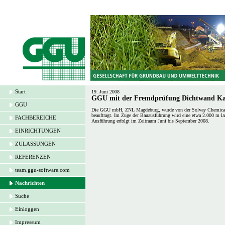
Start
19. Juni 2008
GGU mit der Fremdprüfung Dichtwand Kalk
GGU
Die GGU mbH, ZNL Magdeburg, wurde von der Solvay Chemical
beauftragt. Im Zuge der Bauausführung wird eine etwa 2.000 m la
FACHBEREICHE
Ausführung erfolgt im Zeitraum Juni bis September 2008.
EINRICHTUNGEN
ZULASSUNGEN
REFERENZEN
team.ggu-software.com
Nachrichten
Suche
Einloggen
Impressum