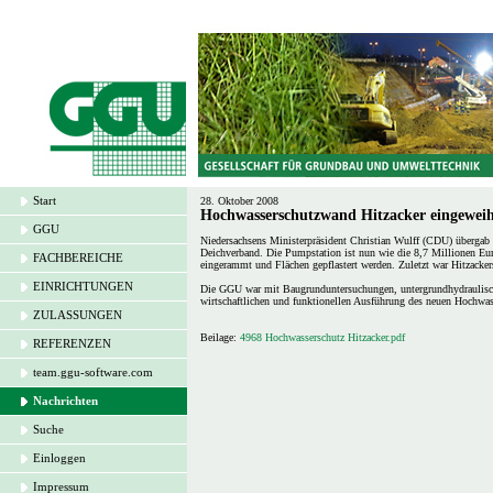
Start
28. Oktober 2008
Hochwasserschutzwand Hitzacker eingewei
GGU
Niedersachsens Ministerpräsident Christian Wulff (CDU) übergab 
Deichverband. Die Pumpstation ist nun wie die 8,7 Millionen Eu
FACHBEREICHE
eingerammt und Flächen gepflastert werden. Zuletzt war Hitzacke
EINRICHTUNGEN
Die GGU war mit Baugrunduntersuchungen, untergrundhydraulisc
wirtschaftlichen und funktionellen Ausführung des neuen Hochwasse
ZULASSUNGEN
Beilage:
4968 Hochwasserschutz Hitzacker.pdf
REFERENZEN
team.ggu-software.com
Nachrichten
Suche
Einloggen
Impressum