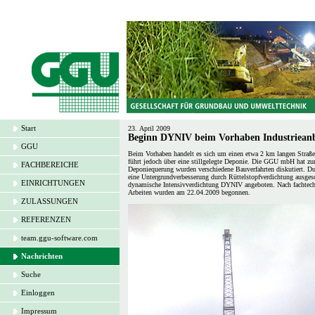
Start
23. April 2009
Beginn DYNIV beim Vorhaben Industrieanb
GGU
Beim Vorhaben handelt es sich um einen etwa 2 km langen Straßen
führt jedoch über eine stillgelegte Deponie. Die GGU mbH hat z
FACHBEREICHE
Deponiequerung wurden verschiedene Bauverfahrten diskutiert.
eine Untergrundverbesserung durch Rüttelstopfverdichtung ausge
EINRICHTUNGEN
dynamische Intensivverdichtung DYNIV angeboten. Nach fachtech
Arbeiten wurden am 22.04.2009 begonnen.
ZULASSUNGEN
REFERENZEN
team.ggu-software.com
Nachrichten
Suche
Einloggen
Impressum