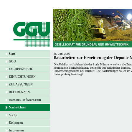
Start
26. Juni 2009
Bauarbeiten zur Erweiterung der Deponie 
GGU
Die Abfallwirtschaftsbetriebe der Stadt Münster erweitern die Ze
kombinierte Basisabdichtung, bestehend aus technischer Barriere,
FACHBEREICHE
Entwässerungsschicht neu errichtet. Die Bauleistungen sollen 
Fremdprüfung beauftragt.
EINRICHTUNGEN
ZULASSUNGEN
REFERENZEN
team.ggu-software.com
Nachrichten
Suche
Einloggen
Impressum