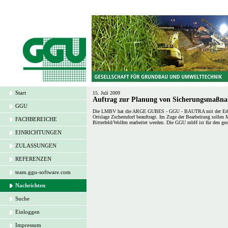
Start
15. Juli 2009
Auftrag zur Planung von Sicherungsmaßnah
GGU
Die LMBV hat die ARGE GUBES - GGU - BAUTRA mit der Erbring
Ortslage Zscherndorf beauftragt. Im Zuge der Bearbeitung soll
FACHBEREICHE
Bitterfeld/Wolfen erarbeitet werden. Die GGU mbH ist für den geo
EINRICHTUNGEN
ZULASSUNGEN
REFERENZEN
team.ggu-software.com
Nachrichten
Suche
Einloggen
Impressum