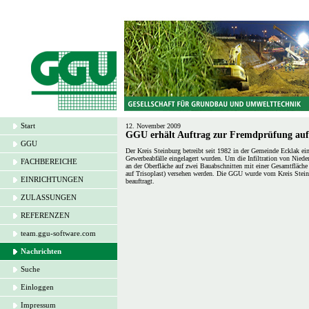
Start
12. November 2009
GGU erhält Auftrag zur Fremdprüfung auf
GGU
Der Kreis Steinburg betreibt seit 1982 in der Gemeinde Ecklak e
Gewerbeabfälle eingelagert wurden. Um die Infiltration von Nied
FACHBEREICHE
an der Oberfläche auf zwei Bauabschnitten mit einer Gesamtfläc
auf Trisoplast) versehen werden. Die GGU wurde vom Kreis Stei
EINRICHTUNGEN
beauftragt.
ZULASSUNGEN
REFERENZEN
team.ggu-software.com
Nachrichten
Suche
Einloggen
Impressum