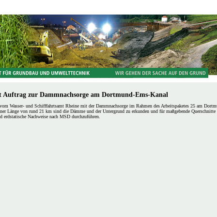
t Auftrag zur Dammnachsorge am Dortmund-Ems-Kanal
om Wasser- und Schifffahrtsamt Rheine mit der Dammnachsorge im Rahmen des Arbeitspaketes 25 am Dort
einer Länge von rund 21 km sind die Dämme und der Untergrund zu erkunden und für maßgebende Querschnitte 
d erdstatische Nachweise nach MSD durchzuführen.