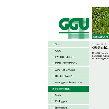
Start
22. Juni 2010
GGU erhäl
GGU
Die GGU wurde v
beauftragt. Auf 
FACHBEREICHE
Berechnungen un
EINRICHTUNGEN
ZULASSUNGEN
REFERENZEN
team.ggu-software.com
Nachrichten
Suche
Einloggen
Impressum