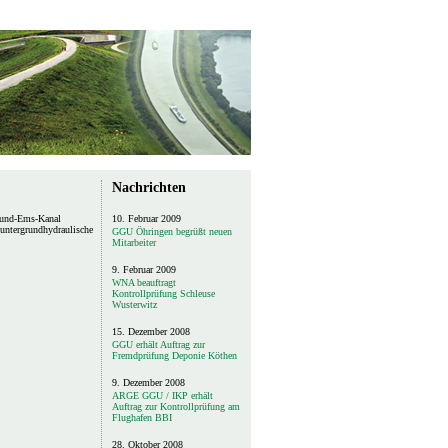
Nachrichten
mund-Ems-Kanal
10. Februar 2009
untergrundhydraulische
GGU Öhringen begrüßt neuen
Mitarbeiter
9. Februar 2009
WNA beauftragt
Kontrollprüfung Schleuse
Wusterwitz
15. Dezember 2008
GGU erhält Auftrag zur
Fremdprüfung Deponie Köthen
9. Dezember 2008
ARGE GGU / IKP erhält
Auftrag zur Kontrollprüfung am
Flughafen BBI
28. Oktober 2008