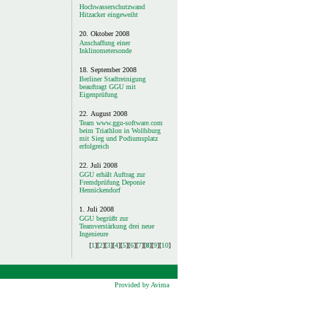
Hochwasserschutzwand
Hitzacker eingeweiht
20. Oktober 2008
Anschaffung einer
Inklinometersonde
18. September 2008
Berliner Stadtreinigung
beauftragt GGU mit
Eigenprüfung
22. August 2008
Team www.ggu-software.com
beim Triathlon in Wolfsburg
mit Sieg und Podiumsplatz
erfolgreich
22. Juli 2008
GGU erhält Auftrag zur
Fremdprüfung Deponie
Hennickendorf
1. Juli 2008
GGU begrüßt zur
Teamverstärkung drei neue
Ingenieure
[
1
]​[
2
]​[
3
]​[
4
]​[
5
]​[
6
]​[
7
]​[
8
]​[
9
]​[
10
]​
Provided by Avima