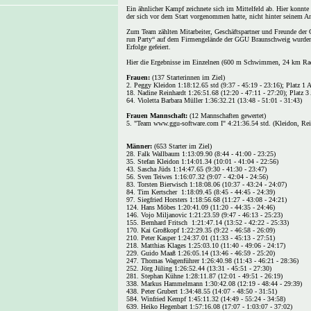
Ein ähnlicher Kampf zeichnete sich im Mittelfeld ab. Hier konnte
der sich vor dem Start vorgenommen hatte, nicht hinter seinem 
Zum Team zählten Mitarbeiter, Geschäftspartner und Freunde der G
run Party“ auf dem Firmengelände der GGU Braunschweig wurden 
Erfolge gefeiert.
Hier die Ergebnisse im Einzelnen (600 m Schwimmen, 24 km Rad
Frauen:
(137 Starterinnen im Ziel)
2. Peggy Kleidon 1:18:12.65 std (9:37 - 45:19 - 23:16); Platz 1
18. Nadine Reinhardt 1:26:51.68 (12:20 - 47:11 - 27:20); Platz 
64. Violetta Barbara Müller 1:36:32.21 (13:48 - 51:01 - 31:43)
Frauen Mannschaft:
(12 Mannschaften gewertet)
5. "Team www.ggu-software.com I" 4:21:36.54 std. (Kleidon, Rei
Männer:
(653 Starter im Ziel)
28. Falk Wallbaum 1:13:09.90 (8:44 - 41:00 - 23:25)
35. Stefan Kleidon 1:14:01.34 (10:01 - 41:04 - 22:56)
43. Sascha Jüds 1:14:47.65 (9:30 - 41:30 - 23:47)
56. Sven Teiwes 1:16:07.32 (9:07 - 42:04 - 24:56)
83. Torsten Bierwisch 1:18:08.06 (10:37 - 43:24 - 24:07)
84. Tim Kertscher 1:18:09.45 (8:45 - 44:45 - 24:39)
97. Siegfried Horsters 1:18:56.68 (11:27 - 43:08 - 24:21)
124. Hans Möbes 1:20:41.09 (11:20 - 44:35 - 24:46)
146. Vojo Miljanovic 1:21:23.59 (9:47 - 46:13 - 25:23)
155. Bernhard Fritsch 1:21:47.14 (13:52 - 42:22 - 25:33)
170. Kai Großkopf 1:22:29.35 (9:22 - 46:58 - 26:09)
210. Peter Kasper 1:24:37.01 (11:33 - 45:13 - 27:51)
218. Matthias Klages 1:25:03.10 (11:40 - 49:06 - 24:17)
229. Guido Maaß 1:26:05.14 (13:46 - 46:59 - 25:20)
247. Thomas Wagenführer 1:26:40.98 (11:43 - 46:21 - 28:36)
252. Jörg Jüling 1:26:52.44 (13:31 - 45:51 - 27:30)
281. Stephan Kühne 1:28:11.87 (12:01 - 49:51 - 26:19)
338. Markus Hammelmann 1:30:42.08 (12:19 - 48:44 - 29:39)
438. Peter Grubert 1:34:48.55 (14:07 - 48:50 - 31:51)
584. Winfried Kempf 1:45:11.32 (14:49 - 55:24 - 34:58)
639. Heiko Hegenbart 1:57:16.08 (17:07 - 1:03:07 - 37:02)