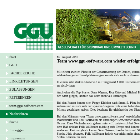
Start
16. August 2010
Team www.ggu-software.com wieder erfolgre
GGU
Mit einem zweiten Platz in der Gesamtwertung der Damen, einem fü
FACHBEREICHE
zahlreichen guten Einzelplatzierungen konnte sich auch in diese
EINRICHTUNGEN
In einem sehr starken Starterfeld mit insgesamt 1.000 Teilneh
zu absolvieren.
ZULASSUNGEN
Auch ohne die Top Starter Dana Wagner, Jörg Otto und Michael Ha
den Start gingen, konnte das Team mehr als überzeugen.
REFERENZEN
Bei den Frauen konnte sich Peggy Kleidon nach ihrem 5. Platz b
team.ggu-software.com
sichern und musste sich der späteren Siegerin trotz einer beherzt
Minute geschlagen geben. Dies bescherte ihr gleichzeitig den Sieg 
Nachrichten
Bei den Männern vom "Team www.ggu-software.com" entwickelte si
Wasserballer und Falk Wallbaum als ehemaliger Schwimmer konnt
Suche
Teiwes. Dass Wechseln auch gelernt sein will, zeigte sich bei Sve
dem Rad drückte Falk Wallbaum mächtig aufs Tempo und konnte 
Einloggen
ausbauen. Fast zeitgleich kamen Sven Teiwes, Sascha Jüds und S
Sascha Jüds absetzen. Falk Wallbaum jedoch war nicht mehr einz
Stefan Kleidon für sich.
Impressum