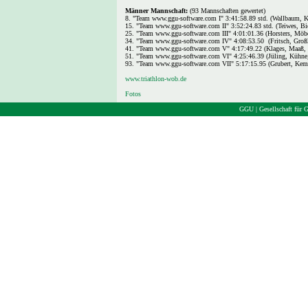
Männer Mannschaft:
(93 Mannschaften gewertet)
8. "Team www.ggu-software.com I" 3:41:58.89 std. (Wallbaum, K
15. "Team www.ggu-software.com II" 3:52:24.83 std. (Teiwes, Bie
25. "Team www.ggu-software.com III" 4:01:01.36 (Horsters, Möbe
34. "Team www.ggu-software.com IV" 4:08:53.50 (Fritsch, Groß
41. "Team www.ggu-software.com V" 4:17:49.22 (Klages, Maaß, 
51. "Team www.ggu-software.com VI" 4:25:46.39 (Jüling, Küh
93. "Team www.ggu-software.com VII" 5:17:15.95 (Grubert, Kem
www.triathlon-wob.de
Fotos
GGU | Gesellschaft für