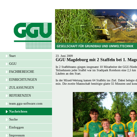
Start
23. Juni 2009
GGU Magdeburg mit 2 Staffeln bei 1. Magd
GGU
In 2 Staffelteams gingen insgesamt 10 Mitarbeiter der GGU-Nied
Teilnehmern jeder Staffel war im Stadtpark Rotehorn eine 2,5 km
FACHBEREICHE
Läufern an den Start.
EINRICHTUNGEN
In der Mixed-Wertung kamen 64 Staffeln ins Ziel. Dabei belegte 
min. Die zweite Mannschaft benötigte glatte 55 Minuten und konn
ZULASSUNGEN
REFERENZEN
team.ggu-software.com
Nachrichten
Suche
Einloggen
Impressum