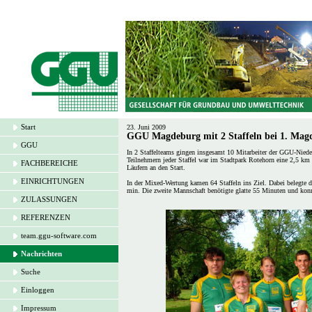
Start
23. Juni 2009
GGU Magdeburg mit 2 Staffeln bei 1. Magd
GGU
In 2 Staffelteams gingen insgesamt 10 Mitarbeiter der GGU-Nied
Teilnehmern jeder Staffel war im Stadtpark Rotehorn eine 2,5 km
FACHBEREICHE
Läufern an den Start.
EINRICHTUNGEN
In der Mixed-Wertung kamen 64 Staffeln ins Ziel. Dabei belegte 
min. Die zweite Mannschaft benötigte glatte 55 Minuten und konn
ZULASSUNGEN
REFERENZEN
team.ggu-software.com
Nachrichten
Suche
Einloggen
Impressum