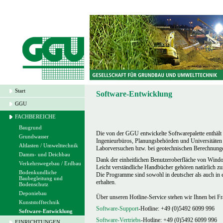
Start
Software-Entwicklung
GGU
FACHBEREICHE
Baugrund
Die von der GGU entwickelte Softwarepalette enthält
Grundwasser
Ingenieurbüros, Planungsbehörden und Universitäte
Altlasten / Umwelttechnik
Laborversuchen bzw. bei geotechnischen Berechnung
Damm- und Deichbau
Dank der einheitlichen Benutzeroberfläche von Window
Verkehrswegebau / Erdbau
Leicht verständliche Handbücher gehören natürlich zu
Bodenkundliche
Die Programme sind sowohl in deutscher als auch in e
Baubegleitung und
erhalten.
Bodenschutz
Deponiebau
Über unseren Hotline-Service stehen wir Ihnen bei F
Kunststofftechnik
Software-Support
-Hotline: +49 (0)5492 6099 996
Software-Entwicklung
Software-Vertriebs
-Hotline: +49 (0)5492 6099 996
EINRICHTUNGEN